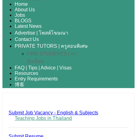
Home
About Us
Jobs
BLOGS
Latest News
Advertise | โพสต์โฆษณา
Contact Us
PRIVATE TUTORS | ครูสอนพิเศษ
FIND STUDENTS | หา
นักเรียน
FAQ | Tips | Advice | Visas
Resources
Entry Requirements
博客
Submit Job Vacancy - English & Subjects
Teaching Jobs in Thailand
Submit Resume