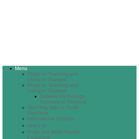
Menu
Vlogs on Teaching and
Living in Thailand
Blogs on Teaching and
Living in Thailand
Salaries For Foreign
Teachers in Thailand
Teaching Jobs in South
East Asia
International Schools
บทความ
Visas and Work Permits
Explained