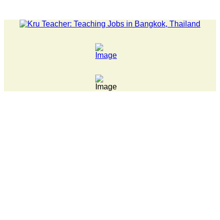
LATEST NEWS... Pathumwan Tech campus closed, classes onlin